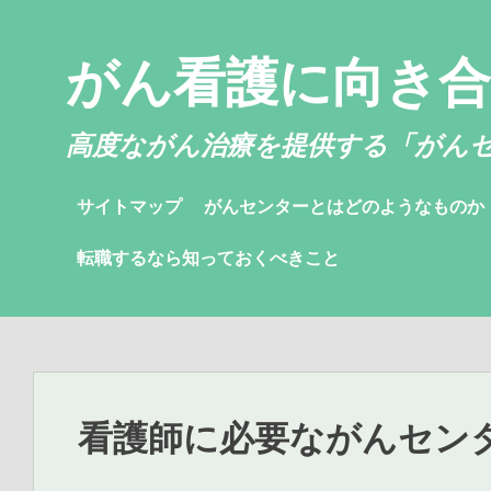
コ
ン
がん看護に向き
テ
ン
ツ
高度ながん治療を提供する「がん
へ
ス
サイトマップ
がんセンターとはどのようなものか
キ
ッ
転職するなら知っておくべきこと
プ
看護師に必要ながんセン