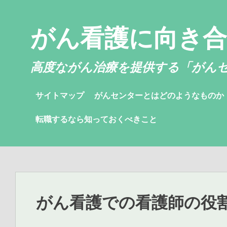
コ
ン
がん看護に向き
テ
ン
ツ
高度ながん治療を提供する「がん
へ
ス
サイトマップ
がんセンターとはどのようなものか
キ
ッ
転職するなら知っておくべきこと
プ
がん看護での看護師の役